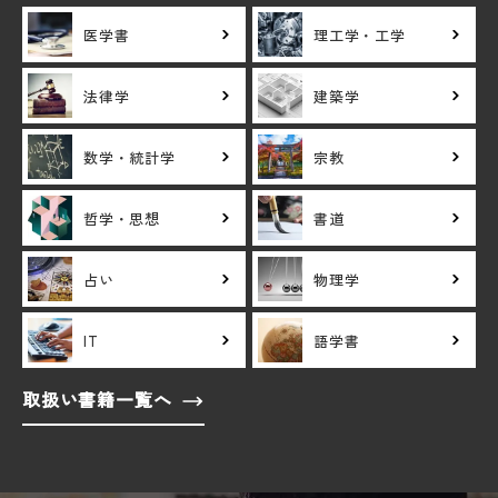
医学書
理工学・工学
法律学
建築学
数学・統計学
宗教
哲学・思想
書道
占い
物理学
IT
語学書
取扱い書籍一覧へ