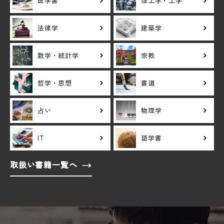
医学書
理工学・工学
法律学
建築学
数学・統計学
宗教
哲学・思想
書道
占い
物理学
IT
語学書
取扱い書籍一覧へ