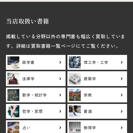
当店取扱い書籍
掲載している分野以外の専門書も幅広く買取していま
す。詳細は買取書籍一覧ページにてご覧ください。
医学書
理工学・工学
法律学
建築学
数学・統計学
宗教
哲学・思想
書道
占い
物理学