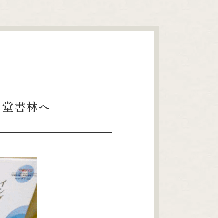
青堂書林へ