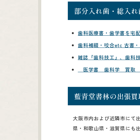
部分入れ歯・総入れ
歯科医療書・歯学書を宅
歯科補綴・咬合etc 古書
雑誌『歯科技工』、歯科技
医学書 歯科学 買取 
藍青堂書林の出張買
大阪市内および近隣市にて
県・和歌山県・滋賀県にも