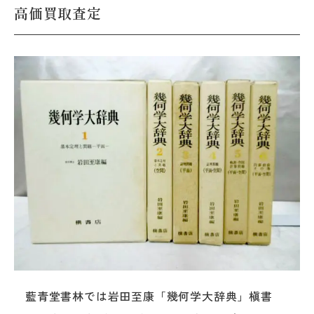
高価買取査定
藍青堂書林では岩田至康「幾何学大辞典」槇書