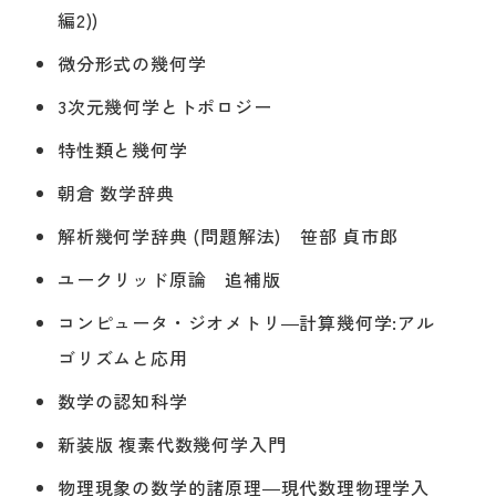
編2))
微分形式の幾何学
3次元幾何学とトポロジー
特性類と幾何学
朝倉 数学辞典
解析幾何学辞典 (問題解法) 笹部 貞市郎
ユークリッド原論 追補版
コンピュータ・ジオメトリ―計算幾何学:アル
ゴリズムと応用
数学の認知科学
新装版 複素代数幾何学入門
物理現象の数学的諸原理―現代数理物理学入