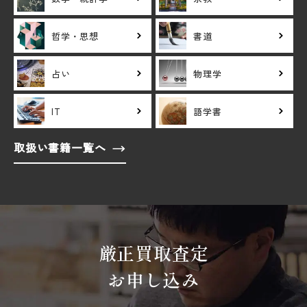
哲学・思想
書道
占い
物理学
IT
語学書
取扱い書籍一覧へ
厳正買取査定
お申し込み