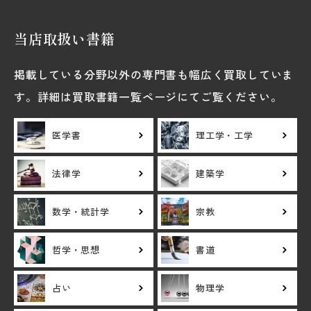
当店取扱い書籍
掲載している分野以外の専門書も幅広く買取していま
す。詳細は買取書籍一覧ページにてご覧ください。
医学書
理工学・工学
法律学
建築学
数学・統計学
宗教
哲学・思想
書道
占い
物理学