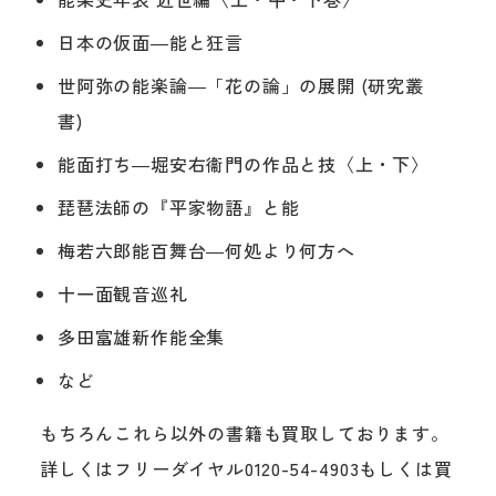
日本の仮面―能と狂言
世阿弥の能楽論―「花の論」の展開 (研究叢
書)
能面打ち―堀安右衞門の作品と技〈上・下〉
琵琶法師の『平家物語』と能
梅若六郎能百舞台―何処より何方へ
十一面観音巡礼
多田富雄新作能全集
など
もちろんこれら以外の書籍も買取しております。
詳しくはフリーダイヤル0120-54-4903もしくは買