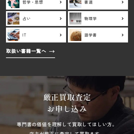
哲学・思想
書道
占い
物理学
IT
語学書
取扱い書籍一覧へ
厳正買取査定
お申し込み
専門書の価値を理解して買取してほしい方。
店主が厳正に査定して買取ます。