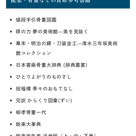
値段手引骨董図鑑
眼の力 夢の美術館―美を見抜く
幕末・明治の鐔・刀装金工―清水三年坂美術
館コレクション
日本書画骨董大辞典 (辞典叢書)
ひとりよがりのものさし
招福樓 季々のおもてなし
完訳 からくり図彙(ずい)
柳孝骨董一代
能楽大事典
能楽史年表 近世編〈上・中・下巻〉