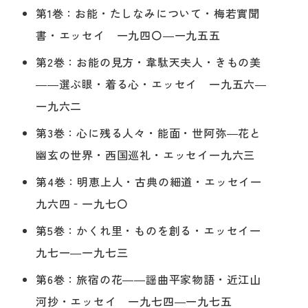
第1巻：お能・たしなみについて・梅若實聞
書・エッセイ 一九四〇―一九五五
第2巻：お能の見方・韋駄天夫人・きもの美
――選ぶ眼・着る心・エッセイ 一九五六―
一九六二
第3巻：心に残る人々・能面・世阿弥―花と
幽玄の世界・西国巡礼・エッセイ一九六三
第4巻：明恵上人・古典の細道・エッセイ一
九六四‐一九七〇
第5巻：かくれ里・ものを創る・エッセイ一
九七一―一九七三
第6巻：旅宿の花――謡曲平家物語・近江山
河抄・エッセイ 一九七四―一九七五