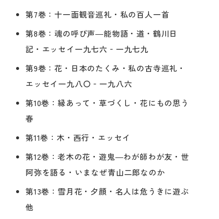
第7巻：十一面観音巡礼・私の百人一首
第8巻：魂の呼び声―能物語・道・鶴川日
記・エッセイ一九七六‐一九七九
第9巻：花・日本のたくみ・私の古寺巡礼・
エッセイ一九八〇‐一九八六
第10巻：縁あって・草づくし・花にもの思う
春
第11巻：木・西行・エッセイ
第12巻：老木の花・遊鬼―わが師わが友・世
阿弥を語る・いまなぜ青山二郎なのか
第13巻：雪月花・夕顔・名人は危うきに遊ぶ
他