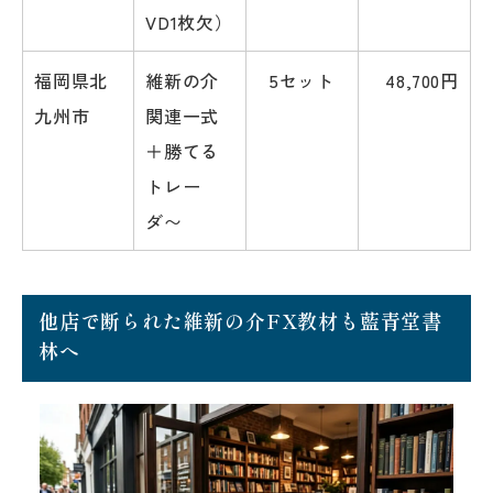
VD1枚欠）
福岡県北
維新の介
5セット
48,700円
九州市
関連一式
＋勝てる
トレー
ダ〜
他店で断られた維新の介FX教材も藍青堂書
林へ