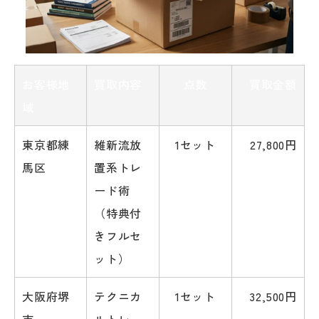
お客様地
買取内容
点数
買取金額
域
東京都練
維新流放
1セット
27,800円
馬区
置系トレ
ード術
（特典付
きフルセ
ット）
大阪府堺
テクニカ
1セット
32,500円
市
ルトレー