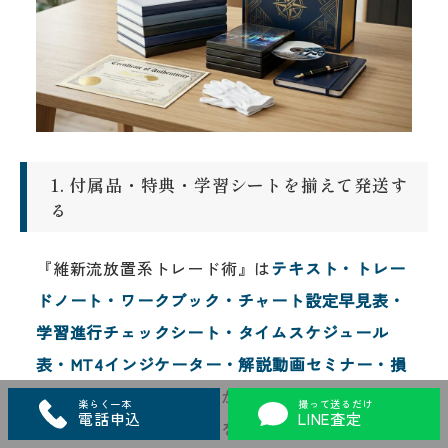
1. 付属品・特典・学習シートを揃えて発送す
る
『維新流放置系トレード術』は
テキスト・トレー
ドノート・ワークブック・チャート設定早見表・
学習進行チェックシート・タイムスケジュール
表・MT4インジケーター・解説動画セミナー・損
切り自動引き上げツール
が揃っているほど高額査
楽らく一本
撮って送るだけ
電話申込
LINE査定
定になります。箱の中身をすべて確認してから発