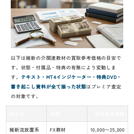
以下は維新の介関連教材の買取参考価格の目安で
す。状態・付属品・特典の有無により変動しま
す。
テキスト・MT4インジケーター・特典DVD・
書き起こし資料が全て揃った状態
はプレミア査定
の対象です。
商品名
分類
買取参考価格
維新流放置系
FX教材
10,000〜25,000