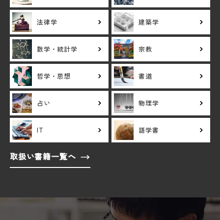
法律学
建築学
数学・統計学
宗教
哲学・思想
書道
占い
物理学
IT
語学書
取扱い書籍一覧へ