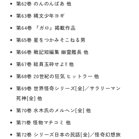
第62巻 のんのんばあ 他
第63巻 縄文少年ヨギ
第64巻 『ガロ』掲載作品
第65巻 星をつかみそこねる男
第66巻 戦記短編集 幽霊艦長 他
第67巻 総員玉砕せよ‼ 他
第68巻 20世紀の狂気 ヒットラー 他
第69巻 世界怪奇シリーズ[全]／サラリーマン
死神[全] 他
第70巻 水木氏のメルヘン[全] 他
第71巻 怪物マチコミ 他
第72巻 シリーズ日本の民話[全]／怪奇幻想旅