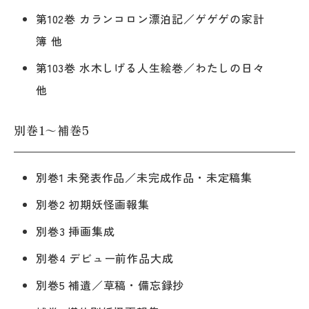
第102巻 カランコロン漂泊記／ゲゲゲの家計
簿 他
第103巻 水木しげる人生絵巻／わたしの日々
他
別巻1～補巻5
別巻1 未発表作品／未完成作品・未定稿集
別巻2 初期妖怪画報集
別巻3 挿画集成
別巻4 デビュー前作品大成
別巻5 補遺／草稿・備忘録抄