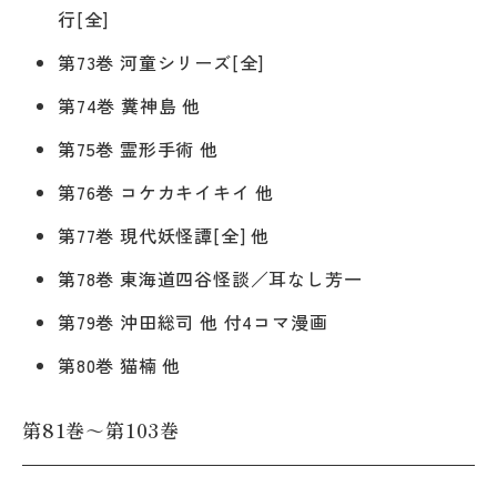
行[全]
第73巻 河童シリーズ[全]
第74巻 糞神島 他
第75巻 霊形手術 他
第76巻 コケカキイキイ 他
第77巻 現代妖怪譚[全] 他
第78巻 東海道四谷怪談／耳なし芳一
第79巻 沖田総司 他 付4コマ漫画
第80巻 猫楠 他
第81巻～第103巻