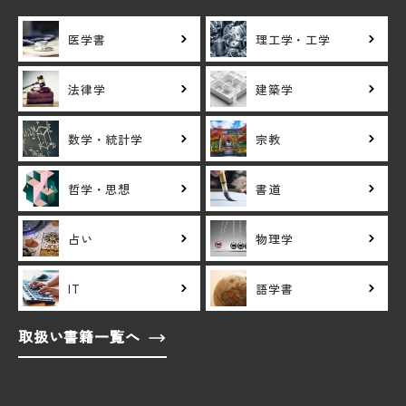
医学書
理工学・工学
法律学
建築学
数学・統計学
宗教
哲学・思想
書道
占い
物理学
IT
語学書
取扱い書籍一覧へ